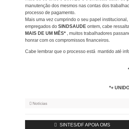
manutenção dos mesmos nas contas dos trabalhador
processo de pagamento.
Mais uma vez cumprindo o seu papel institucional,
empregados do
SINDSAUDE
ontem, cabe ressalt
MAIS DE UM MÊS*
, muitos trabalhadores passand
honrar com os compromissos financeiros.
Cabe lembrar que o processo está mantido até inf
*+ UNID
Notícias
Navegação
Previous
SINTES/DF APOIA OMS
de