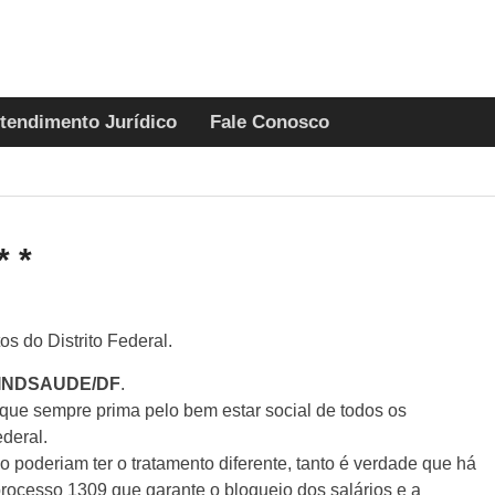
tendimento Jurídico
Fale Conosco
 *
s do Distrito Federal.
INDSAUDE/DF
.
que sempre prima pelo bem estar social de todos os
ederal.
o poderiam ter o tratamento diferente, tanto é verdade que há
processo 1309 que garante o bloqueio dos salários e a