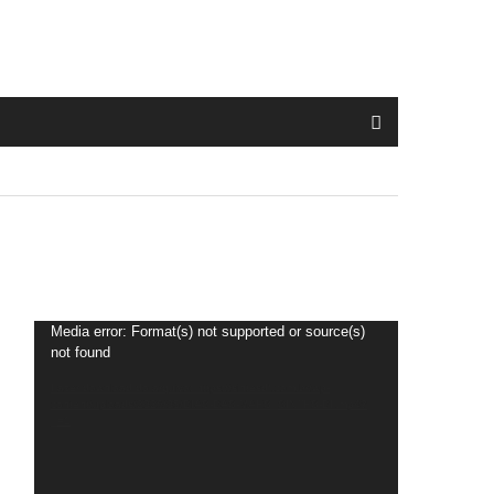
Tocador
Media error: Format(s) not supported or source(s)
not found
de
vídeo
Fazer download do arquivo: https://sintesdf.com.br/wp-
content/uploads/2026/05/DIAS-DAS-MAES_SINTES-DF.mp4?
_=1