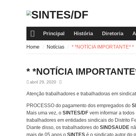
Skip
to
content
Principal
História
Diretoria
A
Home
Home
Notícias
* *NOTÍCIA IMPORTANTE* *
* *NOTÍCIA IMPORTANTE*
abril 29, 2020
Atenção trabalhadores e trabalhadoras em sindicato
PROCESSO do pagamento dos empregados do
S
Mais uma vez, o
SINTES/DF
vem informar a todos 
trabalhadores em entidades sindicais do Distrito F
Diante disso, os trabalhadores do
SINDSAUDE
nã
mais de 05 anos o
SINTES
é o sindicato autor do 