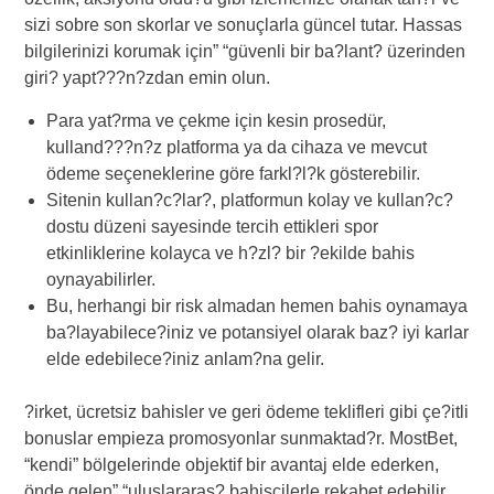
sizi sobre son skorlar ve sonuçlarla güncel tutar. Hassas
bilgilerinizi korumak için” “güvenli bir ba?lant? üzerinden
giri? yapt???n?zdan emin olun.
Para yat?rma ve çekme için kesin prosedür,
kulland???n?z platforma ya da cihaza ve mevcut
ödeme seçeneklerine göre farkl?l?k gösterebilir.
Sitenin kullan?c?lar?, platformun kolay ve kullan?c?
dostu düzeni sayesinde tercih ettikleri spor
etkinliklerine kolayca ve h?zl? bir ?ekilde bahis
oynayabilirler.
Bu, herhangi bir risk almadan hemen bahis oynamaya
ba?layabilece?iniz ve potansiyel olarak baz? iyi karlar
elde edebilece?iniz anlam?na gelir.
?irket, ücretsiz bahisler ve geri ödeme teklifleri gibi çe?itli
bonuslar empieza promosyonlar sunmaktad?r. MostBet,
“kendi” bölgelerinde objektif bir avantaj elde ederken,
önde gelen” “uluslararas? bahisçilerle rekabet edebilir.