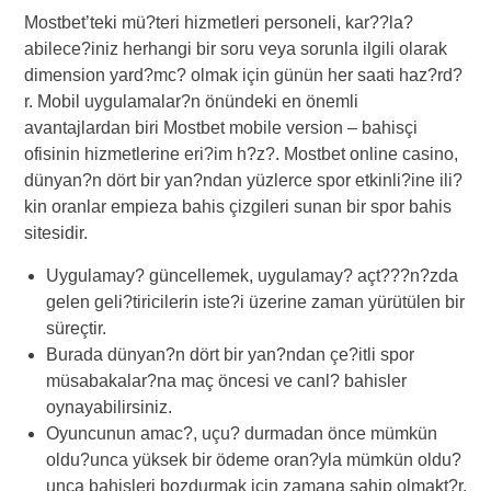
Mostbet’teki mü?teri hizmetleri personeli, kar??la?
abilece?iniz herhangi bir soru veya sorunla ilgili olarak
dimension yard?mc? olmak için günün her saati haz?rd?
r. Mobil uygulamalar?n önündeki en önemli
avantajlardan biri Mostbet mobile version – bahisçi
ofisinin hizmetlerine eri?im h?z?. Mostbet online casino,
dünyan?n dört bir yan?ndan yüzlerce spor etkinli?ine ili?
kin oranlar empieza bahis çizgileri sunan bir spor bahis
sitesidir.
Uygulamay? güncellemek, uygulamay? açt???n?zda
gelen geli?tiricilerin iste?i üzerine zaman yürütülen bir
süreçtir.
Burada dünyan?n dört bir yan?ndan çe?itli spor
müsabakalar?na maç öncesi ve canl? bahisler
oynayabilirsiniz.
Oyuncunun amac?, uçu? durmadan önce mümkün
oldu?unca yüksek bir ödeme oran?yla mümkün oldu?
unca bahisleri bozdurmak için zamana sahip olmakt?r.