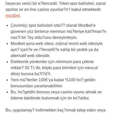
heyecan verici bir e?lencedir. ?irket spor bahisleri, sanal
sporlar ve on line casino oyunlar?n? kabul etmektedir
mostbet
.
Çevrimiçi spor bahisleri orta?? olarak Mostbet’e
güvenen yüz binlerce memnun mü?teriye kat?lman?n
nas?l bir ?ey oldu?unu deneyimleyin.
Mostbet ayna web sitesi, orijinal resmi web sitesiyle
ayn? içeri?e ve i?levselli?e sahip bir yedek ya da
alternatif web sitesidir.
Elektronik yöntemler için minimum para çekme
miktar? 50 TL’dir, kripto para birimleri için mevcut
döviz kuruna ba?l?d?r.
Yeni mü?teriler 100€’ya kadar %100 ho? geldin
bonusundan yararlanabilirler.
Bu, ho?geldin bonusu veya casino oyunu almak ve
ödeme talebinde bulunmak için ön ko?uldur.
Bu, uygulamay? indirmekten kaç?nmak talep eden veya