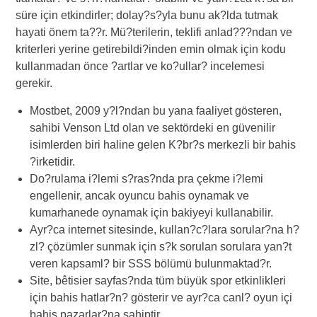
süre için etkindirler; dolay?s?yla bunu ak?lda tutmak
hayati önem ta??r. Mü?terilerin, teklifi anlad???ndan ve
kriterleri yerine getirebildi?inden emin olmak için kodu
kullanmadan önce ?artlar ve ko?ullar? incelemesi
gerekir.
Mostbet, 2009 y?l?ndan bu yana faaliyet gösteren,
sahibi Venson Ltd olan ve sektördeki en güvenilir
isimlerden biri haline gelen K?br?s merkezli bir bahis
?irketidir.
Do?rulama i?lemi s?ras?nda pra çekme i?lemi
engellenir, ancak oyuncu bahis oynamak ve
kumarhanede oynamak için bakiyeyi kullanabilir.
Ayr?ca internet sitesinde, kullan?c?lara sorular?na h?
zl? çözümler sunmak için s?k sorulan sorulara yan?t
veren kapsaml? bir SSS bölümü bulunmaktad?r.
Site, bêtisier sayfas?nda tüm büyük spor etkinlikleri
için bahis hatlar?n? gösterir ve ayr?ca canl? oyun içi
bahis pazarlar?na sahiptir.