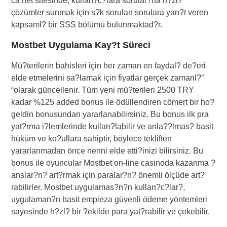
ca net sitesinde, kullan?c?lara sorular?na h?zl?
çözümler sunmak için s?k sorulan sorulara yan?t veren
kapsaml? bir SSS bölümü bulunmaktad?r.
Mostbet Uygulama Kay?t Süreci
Mü?terilerin bahisleri için her zaman en faydal? de?eri
elde etmelerini sa?lamak için fiyatlar gerçek zamanl?”
“olarak güncellenir. Tüm yeni mü?terileri 2500 TRY
kadar %125 added bonus ile ödüllendiren cömert bir ho?
geldin bonusundan yararlanabilirsiniz. Bu bonus ilk pra
yat?rma i?lemlerinde kullan?labilir ve anla??lmas? basit
hüküm ve ko?ullara sahiptir, böylece tekliften
yararlanmadan önce nenni elde etti?inizi bilirsiniz. Bu
bonus ile oyuncular Mostbet on-line casinoda kazanma ?
anslar?n? art?rmak için paralar?n? önemli ölçüde art?
rabilirler. Mostbet uygulamas?n?n kullan?c?lar?,
uygulaman?n basit empieza güvenli ödeme yöntemleri
sayesinde h?zl? bir ?ekilde para yat?rabilir ve çekebilir.