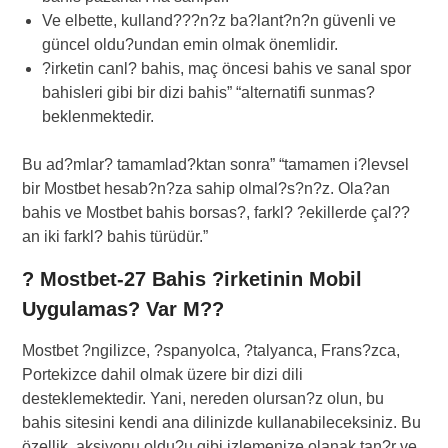
Ve elbette, kulland???n?z ba?lant?n?n güvenli ve
güncel oldu?undan emin olmak önemlidir.
?irketin canl? bahis, maç öncesi bahis ve sanal spor
bahisleri gibi bir dizi bahis” “alternatifi sunmas?
beklenmektedir.
Bu ad?mlar? tamamlad?ktan sonra” “tamamen i?levsel
bir Mostbet hesab?n?za sahip olmal?s?n?z. Ola?an
bahis ve Mostbet bahis borsas?, farkl? ?ekillerde çal??
an iki farkl? bahis türüdür.”
? Mostbet-27 Bahis ?irketinin Mobil
Uygulamas? Var M??
Mostbet ?ngilizce, ?spanyolca, ?talyanca, Frans?zca,
Portekizce dahil olmak üzere bir dizi dili
desteklemektedir. Yani, nereden olursan?z olun, bu
bahis sitesini kendi ana dilinizde kullanabileceksiniz. Bu
özellik, aksiyonu oldu?u gibi izlemenize olanak tan?r ve