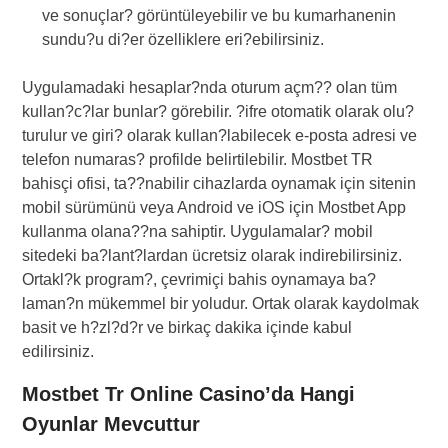
ve sonuçlar? görüntüleyebilir ve bu kumarhanenin
sundu?u di?er özelliklere eri?ebilirsiniz.
Uygulamadaki hesaplar?nda oturum açm?? olan tüm
kullan?c?lar bunlar? görebilir. ?ifre otomatik olarak olu?
turulur ve giri? olarak kullan?labilecek e-posta adresi ve
telefon numaras? profilde belirtilebilir. Mostbet TR
bahisçi ofisi, ta??nabilir cihazlarda oynamak için sitenin
mobil sürümünü veya Android ve iOS için Mostbet App
kullanma olana??na sahiptir. Uygulamalar? mobil
sitedeki ba?lant?lardan ücretsiz olarak indirebilirsiniz.
Ortakl?k program?, çevrimiçi bahis oynamaya ba?
laman?n mükemmel bir yoludur. Ortak olarak kaydolmak
basit ve h?zl?d?r ve birkaç dakika içinde kabul
edilirsiniz.
Mostbet Tr Online Casino’da Hangi
Oyunlar Mevcuttur