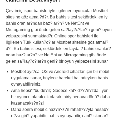
Çevrimiçi spor bahisleriyle ilgilenen oyuncular Mostbet
sitesine göz atmal?d?r. Bu bahis sitesi sektördeki en iyi
bahis oranlar?ndan baz?lar?n? ve NetEnt ve
Microgaming gibi önde gelen sa?lay?c?lar?n geni? oyun
yelpazesini sunmaktad?r. Online spor bahisleri ile
ilgilenen Türk kullan?c?lar Mostbet sitesine göz atmal?
d?r. Bu bahis sitesi, sektördeki en faydal? bahis oranlar?
ndan baz?lar?n? ve NetEnt ve Microgaming gibi önde
gelen sa?lay?c?lar?n geni? bir oyun yelpazesini sunar.
Mostbet ayr?ca iOS ve Android cihazlar için bir mobil
uygulama sunar, böylece hareket halindeyken bahis
oynayabilirsiniz.
Ama hepsi” “bu de?il; Sadece kat?ld???n?zda, yeni
bir oyuncu olarak ek olarak thirty bedava dönü? daha
kazanacaks?n?z!
Daha sonra mobil cihaz?n?z?n rahatl???yla hesab?
n?za giri? yapabilir, bahis oynayabilir, canl? skorlar?