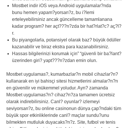
Mostbet indir iOS veya Android uygulamalar?nda
bunu hemen yapam?yorsan?z, bu i?lemi
erteleyebilirsiniz ancak güncelleme tamamlanana
kadar program? her açt???n?zda bir hat?rlat?c? aç?l?
r.
Bu piyangolarla, potansiyel olarak baz? büyük ödüller
kazanabilir ve biraz ekstra para kazanabilirsiniz.
Hassas bilgilerinizi korumak için” “güvenli bir ba?lant?
üzerinden giri? yapt???n?zdan emin olun.
Mostbet uygulamas?, kumarbazlar?n mobil cihazlar?n?
kullanarak en iyi bahisçi sitesi hizmetlerini almalar?n?n
en güvenilir ve mükemmel yoludur. Ayn? zamanda
Mostbet uygulamas?n? cihaz?n?za tamamen ücretsiz
olarak indirebilirsiniz. Canl? oyunlar? izlemeyi
seviyorsan?z, bu online casinonun dünya çap?ndaki tüm
büyük spor etkinliklerinde canl? maçlar sundu?unu
bilmekten mutluluk duyacaks?n?z. Site, futbol ve tenis