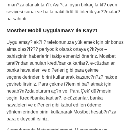
rman?za olanak tan?r. Ayr?ca, oyun birkaç farkl? oyun
seviyesi sunar ve hatta nakit ödüllü liderlik yar??malar?
na sahiptir.
Mostbet Mobil Uygulamas? Ile Kay?t
Uygulamay? ak?ll? telefonunuza yüklemek için bir bonus
alma olas?l??? periyodik olarak ortaya ç?k?yor –
bahisçinin haberlerini takip etmenizi öneririz. Mostbet
taraf?ndan sunulan kredi/banka kartlar?, e-cüzdanlar,
banka havaleleri ve di?erleri gibi para çekme
seçeneklerinden birini kullanarak kazanc?n?z? nakde
çevirebilirsiniz. Para çekme i?lemini ba?latmak için
hesab?n?zda oturum aç?n ve ‘Para Çek’ dü?mesini
seçin. Kredi/banka kartlar?, e-cüzdanlar, banka
havaleleri ve di?erleri gibi kabul edilen ödeme
yöntemlerinden birini kullanarak Mostbet hesab?n?za
para ekleyebilirsiniz.