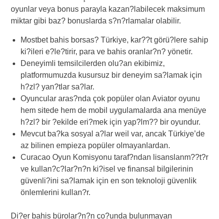
oyunlar veya bonus parayla kazan?labilecek maksimum
miktar gibi baz? bonuslarda s?n?rlamalar olabilir.
Mostbet bahis borsas? Türkiye, kar??t görü?lere sahip
ki?ileri e?le?tirir, para ve bahis oranlar?n? yönetir.
Deneyimli temsilcilerden olu?an ekibimiz,
platformumuzda kusursuz bir deneyim sa?lamak için
h?zl? yan?tlar sa?lar.
Oyuncular aras?nda çok popüler olan Aviator oyunu
hem sitede hem de mobil uygulamalarda ana menüye
h?zl? bir ?ekilde eri?mek için yap?lm?? bir oyundur.
Mevcut ba?ka sosyal a?lar weil var, ancak Türkiye’de
az bilinen empieza popüler olmayanlardan.
Curacao Oyun Komisyonu taraf?ndan lisanslanm??t?r
ve kullan?c?lar?n?n ki?isel ve finansal bilgilerinin
güvenli?ini sa?lamak için en son teknoloji güvenlik
önlemlerini kullan?r.
Di?er bahis bürolar?n?n ço?unda bulunmayan