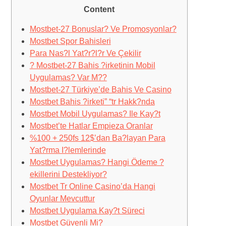
Content
Mostbet-27 Bonuslar? Ve Promosyonlar?
Mostbet Spor Bahisleri
Para Nas?l Yat?r?l?r Ve Çekilir
? Mostbet-27 Bahis ?irketinin Mobil
Uygulamas? Var M??
Mostbet-27 Türkiye’de Bahis Ve Casino
Mostbet Bahis ?irketi” “tr Hakk?nda
Mostbet Mobil Uygulamas? Ile Kay?t
Mostbet’te Hatlar Empieza Oranlar
%100 + 250fs 12$’dan Ba?layan Para
Yat?rma I?lemlerinde
Mostbet Uygulamas? Hangi Ödeme ?
ekillerini Destekliyor?
Mostbet Tr Online Casino’da Hangi
Oyunlar Mevcuttur
Mostbet Uygulama Kay?t Süreci
Mostbet Güvenli Mi?