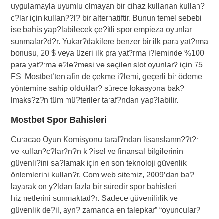
uygulamayla uyumlu olmayan bir cihaz kullanan kullan?
c?lar için kullan??l? bir alternatiftir. Bunun temel sebebi
ise bahis yap?labilecek çe?itli spor empieza oyunlar
sunmalar?d?r. Yukar?dakilere benzer bir ilk para yat?rma
bonusu, 20 $ veya üzeri ilk pra yat?rma i?leminde %100
para yat?rma e?le?mesi ve seçilen slot oyunlar? için 75
FS. Mostbet’ten afin de çekme i?lemi, geçerli bir ödeme
yöntemine sahip olduklar? sürece lokasyona bak?
lmaks?z?n tüm mü?teriler taraf?ndan yap?labilir.
Mostbet Spor Bahisleri
Curacao Oyun Komisyonu taraf?ndan lisanslanm??t?r
ve kullan?c?lar?n?n ki?isel ve finansal bilgilerinin
güvenli?ini sa?lamak için en son teknoloji güvenlik
önlemlerini kullan?r. Com web sitemiz, 2009’dan ba?
layarak on y?ldan fazla bir süredir spor bahisleri
hizmetlerini sunmaktad?r. Sadece güvenilirlik ve
güvenlik de?il, ayn? zamanda en talepkar” “oyuncular?