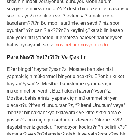
sitesinin mobil versiyonunu sunuyor. Mobil sürüm,
sezgisel empieza kullan?c? dostu bir düzen ile masaüstü
site ile ayn? özellikleri ve i?levleri sa?lamak üzere
tasarlanm??t?r. Bu mobil sürümle, en sevdi?iniz spor
oyunlar?n?n canl? ak???n?n keyfini ç?karabilir, hesap
bakiyelerinizi yönetebilir empieza hareket halindeyken
bahis oynayabilirsiniz
mostbet promosyon kodu
.
Para Nas?l Yat?r?l?r Ve Çekilir
E?er bir golf hayran?ysan?z, Mostbet bahislerinizi
yapmak için mükemmel bir yer olacakt?r. E?er bir kriket
hayran?ysan?z, Mostbet bahislerinizi yapmak için
mükemmel bir yerdir. Buz hokeyi hayran?ysan?z,
Mostbet bahislerinizi yapmak için mükemmel bir yer
olacakt?r. ?ifrenizi unutursan?z, “?ifremi Unuttum” veya”
“benzer bir ba?lant?ya t?klayarak ve ?ifre s?f?rlama e-
postas? almak için prosedürleri izleyerek ?ifrenizi s?f?
rlayabilmeniz gerekir. Promosyon kodlar?n?n belirli k?s?
tlamalar? ve s?n?rlamalar? olabilir ve yaln?zca k?sa bir