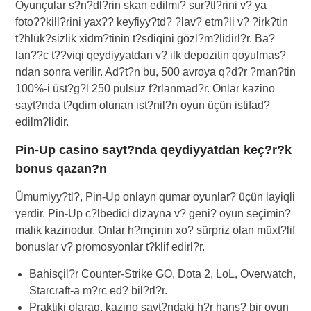
Oyunçular s?n?dl?rin skan edilmi? sur?tl?rini v? ya
foto??kill?rini yax?? keyfiyy?td? ?lav? etm?li v? ?irk?tin
t?hlük?sizlik xidm?tinin t?sdiqini gözl?m?lidirl?r. Ba?
lan??c t??viqi qeydiyyatdan v? ilk depozitin qoyulmas?
ndan sonra verilir. Ad?t?n bu, 500 avroya q?d?r ?man?tin
100%-i üst?g?l 250 pulsuz f?rlanmad?r. Onlar kazino
sayt?nda t?qdim olunan ist?nil?n oyun üçün istifad?
edilm?lidir.
Pin-Up casino sayt?nda qeydiyyatdan keç?r?k
bonus qazan?n
Ümumiyy?tl?, Pin-Up onlayn qumar oyunlar? üçün layiqli
yerdir. Pin-Up c?lbedici dizayna v? geni? oyun seçimin?
malik kazinodur. Onlar h?mçinin xo? sürpriz olan müxt?lif
bonuslar v? promosyonlar t?klif edirl?r.
Bahisçil?r Counter-Strike GO, Dota 2, LoL, Overwatch,
Starcraft-a m?rc ed? bil?rl?r.
Praktiki olaraq, kazino sayt?ndaki h?r hans? bir oyun