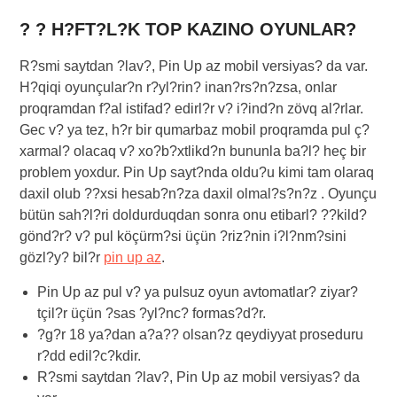
? ? H?FT?L?K TOP KAZINO OYUNLAR?
R?smi saytdan ?lav?, Pin Up az mobil versiyas? da var.
H?qiqi oyunçular?n r?yl?rin? inan?rs?n?zsa, onlar
proqramdan f?al istifad? edirl?r v? i?ind?n zövq al?rlar.
Gec v? ya tez, h?r bir qumarbaz mobil proqramda pul ç?
xarmal? olacaq v? xo?b?xtlikd?n bununla ba?l? heç bir
problem yoxdur. Pin Up sayt?nda oldu?u kimi tam olaraq
daxil olub ??xsi hesab?n?za daxil olmal?s?n?z . Oyunçu
bütün sah?l?ri doldurduqdan sonra onu etibarl? ??kild?
gönd?r? v? pul köçürm?si üçün ?riz?nin i?l?nm?sini
gözl?y? bil?r
pin up az
.
Pin Up az pul v? ya pulsuz oyun avtomatlar? ziyar?
tçil?r üçün ?sas ?yl?nc? formas?d?r.
?g?r 18 ya?dan a?a?? olsan?z qeydiyyat proseduru
r?dd edil?c?kdir.
R?smi saytdan ?lav?, Pin Up az mobil versiyas? da