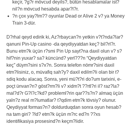
keçir, ?g?r mövcud deyils?, bütün hesablamalar ist?
nil?n mövcud hesabda apar?l?r.
?n çox yay?lm?? oyunlar Dead or Alive 2 v? ya Money
Train 3-dür.
D?rhal qeyd edirik ki, Az?rbaycan?n yetkin v?t?nda?lar?
qanuni Pin-Up casino -da qeydiyyatdan keç? bil?rl?r.
Bunu etm?k üçün r?smi Pin Up sayt?na daxil olun v? s?
hif?nin yuxar? sa? küncünd? yerl???n “Qeydiyyatdan
keç” düym?sini s?x?n. Sonra telefon nömr?sini daxil
etm?lisiniz, o, müvafiq sah?y? daxil edilm?li olan bir t?
sdiq kodu alacaq. Sonra, yeni mü?t?ri do?um tarixini, e-
poçt ünvan?n? göst?rm?li v? xidm?t ??rtl?ri il? raz?la?
mal?d?r G?l?c?kd? probleml?rin qar??s?n? almaq üçün
yaln?z real m?lumatlar? t?qdim etm?k tövsiy? olunur.
Qeydiyyat formas?n? doldurduqdan sonra oyun hesab?
na tam giri? ?ld? etm?k üçün m?rc ed?n ??xs
identifikasiya prosesind?n keçm?lidir.