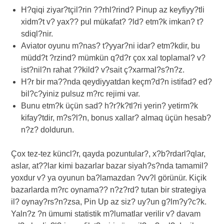
H?qiqi ziyar?tçil?rin ??rhl?rind? Pinup az keyfiyy?tli
xidm?t v? yax?? pul mükafat? ?ld? etm?k imkan? t?
sdiql?nir.
Aviator oyunu m?nas? t?yyar?ni idar? etm?kdir, bu
müdd?t ?rzind? mümkün q?d?r çox xal toplamal? v?
ist?nil?n rahat ??kild? v?sait ç?xarmal?s?n?z.
H?r bir ma??nda qeydiyyatdan keçm?d?n istifad? ed?
bil?c?yiniz pulsuz m?rc rejimi var.
Bunu etm?k üçün sad? h?r?k?tl?ri yerin? yetirm?k
kifay?tdir, m?s?l?n, bonus xallar? almaq üçün hesab?
n?z? doldurun.
Çox tez-tez küncl?r, qayda pozuntular?, x?b?rdarl?qlar,
aslar, at??lar kimi bazarlar bazar siyah?s?nda tamamil?
yoxdur v? ya oyunun ba?lamazdan ?vv?l görünür. Kiçik
bazarlarda m?rc oynama?? n?z?rd? tutan bir strategiya
il? oynay?rs?n?zsa, Pin Up az siz? uy?un g?lm?y?c?k.
Yaln?z ?n ümumi statistik m?lumatlar verilir v? davam