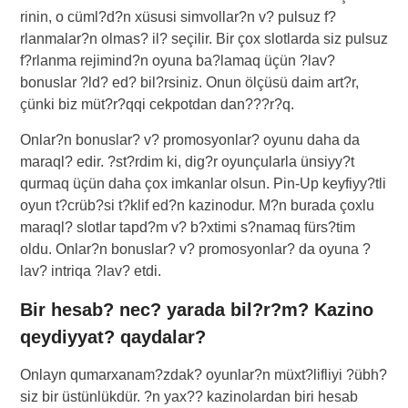
rinin, o cüml?d?n xüsusi simvollar?n v? pulsuz f?
rlanmalar?n olmas? il? seçilir. Bir çox slotlarda siz pulsuz
f?rlanma rejimind?n oyuna ba?lamaq üçün ?lav?
bonuslar ?ld? ed? bil?rsiniz. Onun ölçüsü daim art?r,
çünki biz müt?r?qqi cekpotdan dan???r?q.
Onlar?n bonuslar? v? promosyonlar? oyunu daha da
maraql? edir. ?st?rdim ki, dig?r oyunçularla ünsiyy?t
qurmaq üçün daha çox imkanlar olsun. Pin-Up keyfiyy?tli
oyun t?crüb?si t?klif ed?n kazinodur. M?n burada çoxlu
maraql? slotlar tapd?m v? b?xtimi s?namaq fürs?tim
oldu. Onlar?n bonuslar? v? promosyonlar? da oyuna ?
lav? intriqa ?lav? etdi.
Bir hesab? nec? yarada bil?r?m? Kazino
qeydiyyat? qaydalar?
Onlayn qumarxanam?zdak? oyunlar?n müxt?lifliyi ?übh?
siz bir üstünlükdür. ?n yax?? kazinolardan biri hesab