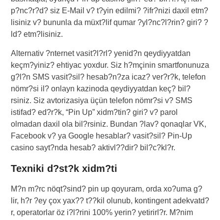
p?nc?r?d? siz E-Mail v? t?yin edilmi? ?ifr?nizi daxil etm?
lisiniz v? bununla da müxt?lif qumar ?yl?nc?l?rin? giri? ?
ld? etm?lisiniz.
Alternativ ?nternet vasit?l?rl? yenid?n qeydiyyatdan
keçm?yiniz? ehtiyac yoxdur. Siz h?mçinin smartfonunuza
g?l?n SMS vasit?sil? hesab?n?za icaz? ver?r?k, telefon
nömr?si il? onlayn kazinoda qeydiyyatdan keç? bil?
rsiniz. Siz avtorizasiya üçün telefon nömr?si v? SMS
istifad? ed?r?k, “Pin Up” xidm?tin? giri? v? parol
olmadan daxil ola bil?rsiniz. Bundan ?lav? qonaqlar VK,
Facebook v? ya Google hesablar? vasit?sil? Pin-Up
casino sayt?nda hesab? aktivl??dir? bil?c?kl?r.
Texniki d?st?k xidm?ti
M?n m?rc nöqt?sind? pin up qoyuram, orda xo?uma g?
lir, h?r ?ey çox yax?? t??kil olunub, kontingent adekvatd?
r, operatorlar öz i?l?rini 100% yerin? yetirirl?r. M?nim