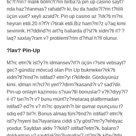
tic?l?rin? malik bölm?l?rin birba?a pin up casino sayt?
nda haz?rlanmas? rahatd?r ki, bu da hadis?l?rin t?hlili
üçün vaxt? xeyli azald?r. Pin up casino az ?irk?ti m?ni
heyran etdi.20 n?f?r i?tirak etdi.Biz ham?m?z u?aq kimi
sevinirik. H?ddind?n art?q hallarda d?st?k xidm?ti il? ?
laq? saxlay?ram v? probleml?rim d?rhal h?ll olunur.
?lav? Pin-Up
M?rc etm?k ist?y?n idmansev?rl?r üçün r?smi vebsayt?
gec?-gündüz mövcud olan Pin Up bukmeker?irk?ti
xidm?tl?rind?n istifad? etm?yi t?klifedir. Gördüyünüz
kimi, idman m?rcl?ri yerl??dirm?kasand?r v? sad?dir.
Pin-up onlayn kazinosu s?xav?tli bonuslar? v?h?diyy?l?
ri il? tan?n?r v? bunu münt?z?molaraq platformadan
istifad? ed?n v? m?rc qoyanh?r bir qumar oyunçusu t?
sdiq ed? bil?r. Bonus almaq fürs?tind?n istifad? etm?k
ist?y?nyeni ba?layanlara ciddi s?y göst?rm?y?ehtiyac
yoxdur. Saytdan aktiv ??kild? istifad?etm?k, balans?
doldurmaq v? saytdak?m?lumatlar? izl?m?k kifay?tdir.