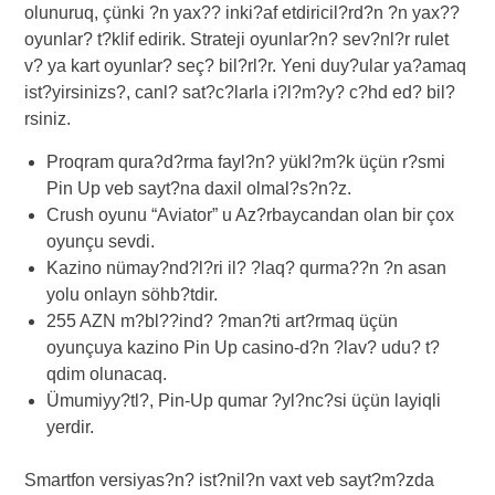
olunuruq, çünki ?n yax?? inki?af etdiricil?rd?n ?n yax??
oyunlar? t?klif edirik. Strateji oyunlar?n? sev?nl?r rulet
v? ya kart oyunlar? seç? bil?rl?r. Yeni duy?ular ya?amaq
ist?yirsinizs?, canl? sat?c?larla i?l?m?y? c?hd ed? bil?
rsiniz.
Proqram qura?d?rma fayl?n? yükl?m?k üçün r?smi
Pin Up veb sayt?na daxil olmal?s?n?z.
Crush oyunu “Aviator” u Az?rbaycandan olan bir çox
oyunçu sevdi.
Kazino nümay?nd?l?ri il? ?laq? qurma??n ?n asan
yolu onlayn söhb?tdir.
255 AZN m?bl??ind? ?man?ti art?rmaq üçün
oyunçuya kazino Pin Up casino-d?n ?lav? udu? t?
qdim olunacaq.
Ümumiyy?tl?, Pin-Up qumar ?yl?nc?si üçün layiqli
yerdir.
Smartfon versiyas?n? ist?nil?n vaxt veb sayt?m?zda