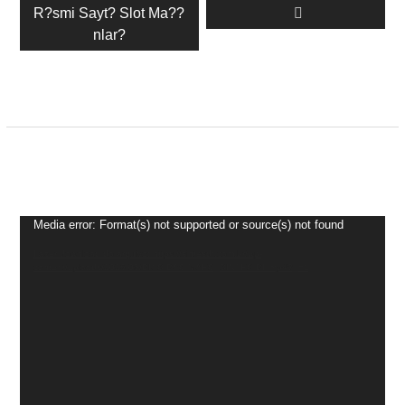
post:
post:
R?smi Sayt? Slot Ma??
Post
nlar?
Tocador
Media error: Format(s) not supported or source(s) not found
de
Fazer download do arquivo: https://sintesdf.com.br/wp-
vídeo
content/uploads/2026/05/DIAS-DAS-MAES_SINTES-DF.mp4?_=1