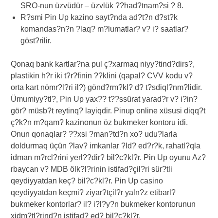
SRO-nun üzvüdür – üzvlük ??had?tnam?si ? 8.
R?smi Pin Up kazino sayt?nda ad?t?n d?st?k
komandas?n?n ?laq? m?lumatlar? v? i? saatlar?
göst?rilir.
Qonaq bank kartlar?na pul ç?xarmaq niyy?tind?dirs?,
plastikin h?r iki t?r?finin ??klini (qapal? CVV kodu v?
orta kart nömr?l?ri il?) gönd?rm?kl? d? t?sdiql?nm?lidir.
Ümumiyy?tl?, Pin Up yax?? t??ssürat yarad?r v? i?in?
gör? müsb?t reytinq? layiqdir. Pinup online xüsusi diqq?t
ç?k?n m?qam? kazinonun öz bukmeker kontoru idi.
Onun qonaqlar? ??xsi ?man?td?n xo? udu?larla
doldurmaq üçün ?lav? imkanlar ?ld? ed?r?k, rahatl?qla
idman m?rcl?rini yerl??dir? bil?c?kl?r. Pin Up oyunu Az?
rbaycan v? MDB ölk?l?rinin istifad?çil?ri sür?tli
qeydiyyatdan keç? bil?c?kl?r. Pin Up casino
qeydiyyatdan keçmi? ziyar?tçil?r yaln?z etibarl?
bukmeker kontorlar? il? i?l?y?n bukmeker kontorunun
xidm?tl?rind?n istifad? ed? bil?c?kl?r.