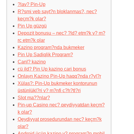
?lav? Pin-Up
R?smi veb sayt?n bloklanmas?, nec?
keçm?k olar?
Pin Up güzgü
Depozit bonusu – nec? ?ld? etm?k v? m?
rc etm?k olar
Kazino proqram?nda bukmeker
Pin Up Sadiqlik Proqram?
Canl? kazino
cü ild? Pin Up kazino cari bonus
Onlayn Kazino Pin-Up haqq?nda r?yl?r
Xülas?: Pin-Up bukmeker kontorunun
üstünlükl?ri v? m?nfi c?h?tl?ri
Slot ma??nlar?
Pin-up Casino nec? qeydiyyatdan keçm?
k olar?
Qeydiyyat prosedurundan nec? keçm?k
olar?
Android üçün kazino v? proqram?n mobil