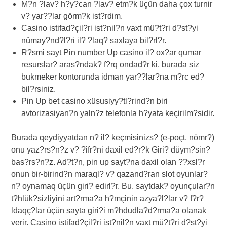
M?n ?lav? h?y?can ?lav? etm?k üçün daha çox turnir
v? yar??lar görm?k ist?rdim.
Casino istifad?çil?ri ist?nil?n vaxt mü?t?ri d?st?yi
nümay?nd?l?ri il? ?laq? saxlaya bil?rl?r.
R?smi sayt Pin number Up casino il? ox?ar qumar
resurslar? aras?ndak? f?rq ondad?r ki, burada siz
bukmeker kontorunda idman yar??lar?na m?rc ed?
bil?rsiniz.
Pin Up bet casino xüsusiyy?tl?rind?n biri
avtorizasiyan?n yaln?z telefonla h?yata keçirilm?sidir.
Burada qeydiyyatdan n? il? keçmisinizs? (e-poçt, nömr?)
onu yaz?rs?n?z v? ?ifr?ni daxil ed?r?k Giri? düym?sin?
bas?rs?n?z. Ad?t?n, pin up sayt?na daxil olan ??xsl?r
onun bir-birind?n maraql? v? qazand?ran slot oyunlar?
n? oynamaq üçün giri? edirl?r. Bu, saytdak? oyunçular?n
t?hlük?sizliyini art?rma?a h?mçinin azya?l?lar v? f?r?
ldaqç?lar üçün sayta giri?i m?hdudla?d?rma?a olanak
verir. Casino istifad?çil?ri ist?nil?n vaxt mü?t?ri d?st?yi