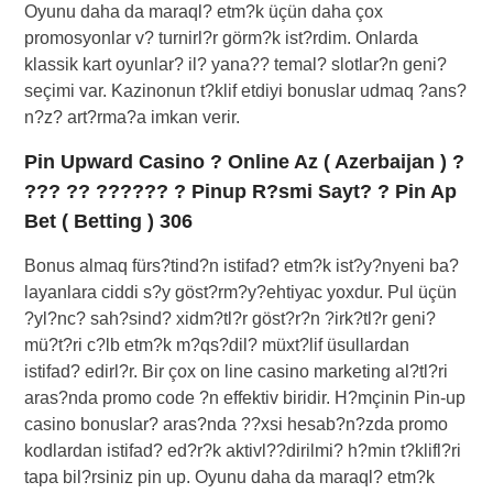
Oyunu daha da maraql? etm?k üçün daha çox
promosyonlar v? turnirl?r görm?k ist?rdim. Onlarda
klassik kart oyunlar? il? yana?? temal? slotlar?n geni?
seçimi var. Kazinonun t?klif etdiyi bonuslar udmaq ?ans?
n?z? art?rma?a imkan verir.
Pin Upward Casino ? Online Az ( Azerbaijan ) ?
??? ?? ?????? ? Pinup R?smi Sayt? ? Pin Ap
Bet ( Betting ) 306
Bonus almaq fürs?tind?n istifad? etm?k ist?y?nyeni ba?
layanlara ciddi s?y göst?rm?y?ehtiyac yoxdur. Pul üçün
?yl?nc? sah?sind? xidm?tl?r göst?r?n ?irk?tl?r geni?
mü?t?ri c?lb etm?k m?qs?dil? müxt?lif üsullardan
istifad? edirl?r. Bir çox on line casino marketing al?tl?ri
aras?nda promo code ?n effektiv biridir. H?mçinin Pin-up
casino bonuslar? aras?nda ??xsi hesab?n?zda promo
kodlardan istifad? ed?r?k aktivl??dirilmi? h?min t?klifl?ri
tapa bil?rsiniz pin up. Oyunu daha da maraql? etm?k