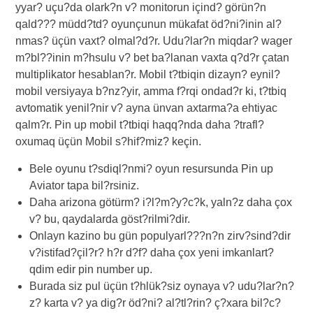
yyar? uçu?da olark?n v? monitorun içind? görün?n
qald??? müdd?td? oyunçunun mükafat öd?ni?inin al?
nmas? üçün vaxt? olmal?d?r. Udu?lar?n miqdar? wager
m?bl??inin m?hsulu v? bet ba?lanan vaxta q?d?r çatan
multiplikator hesablan?r. Mobil t?tbiqin dizayn? eynil?
mobil versiyaya b?nz?yir, amma f?rqi ondad?r ki, t?tbiq
avtomatik yenil?nir v? ayna ünvan axtarma?a ehtiyac
qalm?r. Pin up mobil t?tbiqi haqq?nda daha ?trafl?
oxumaq üçün Mobil s?hif?miz? keçin.
Bele oyunu t?sdiql?nmi? oyun resursunda Pin up
Aviator tapa bil?rsiniz.
Daha arizona götürm? i?l?m?y?c?k, yaln?z daha çox
v? bu, qaydalarda göst?rilmi?dir.
Onlayn kazino bu gün populyarl???n?n zirv?sind?dir
v?istifad?çil?r? h?r d?f? daha çox yeni imkanlart?
qdim edir pin number up.
Burada siz pul üçün t?hlük?siz oynaya v? udu?lar?n?
z? karta v? ya dig?r öd?ni? al?tl?rin? ç?xara bil?c?