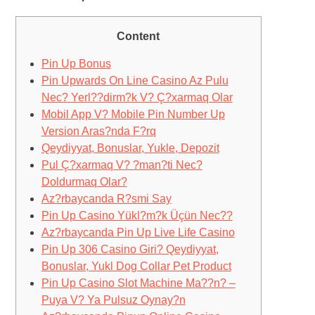
Content
Pin Up Bonus
Pin Upwards On Line Casino Az Pulu
Nec? Yerl??dirm?k V? Ç?xarmaq Olar
Mobil App V? Mobile Pin Number Up
Version Aras?nda F?rq
Qeydiyyat, Bonuslar, Yukle, Depozit
Pul Ç?xarmaq V? ?man?ti Nec?
Doldurmaq Olar?
Az?rbaycanda R?smi Say
Pin Up Casino Yükl?m?k Üçün Nec??
Az?rbaycanda Pin Up Live Life Casino
Pin Up 306 Casino Giri? Qeydiyyat,
Bonuslar, Yukl Dog Collar Pet Product
Pin Up Casino Slot Machine Ma??n? –
Puya V? Ya Pulsuz Oynay?n