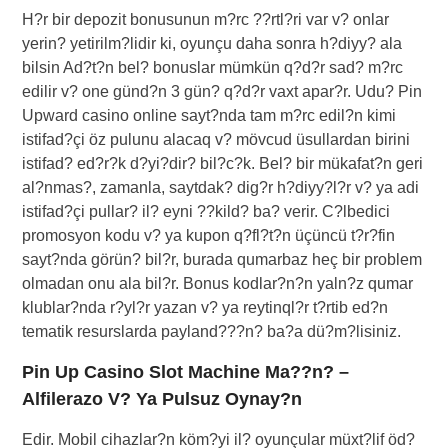
H?r bir depozit bonusunun m?rc ??rtl?ri var v? onlar
yerin? yetirilm?lidir ki, oyunçu daha sonra h?diyy? ala
bilsin Ad?t?n bel? bonuslar mümkün q?d?r sad? m?rc
edilir v? one günd?n 3 gün? q?d?r vaxt apar?r. Udu? Pin
Upward casino online sayt?nda tam m?rc edil?n kimi
istifad?çi öz pulunu alacaq v? mövcud üsullardan birini
istifad? ed?r?k d?yi?dir? bil?c?k. Bel? bir mükafat?n geri
al?nmas?, zamanla, saytdak? dig?r h?diyy?l?r v? ya adi
istifad?çi pullar? il? eyni ??kild? ba? verir. C?lbedici
promosyon kodu v? ya kupon q?fl?t?n üçüncü t?r?fin
sayt?nda görün? bil?r, burada qumarbaz heç bir problem
olmadan onu ala bil?r. Bonus kodlar?n?n yaln?z qumar
klublar?nda r?yl?r yazan v? ya reytinql?r t?rtib ed?n
tematik resurslarda payland???n? ba?a dü?m?lisiniz.
Pin Up Casino Slot Machine Ma??n? –
Alfilerazo V? Ya Pulsuz Oynay?n
Edir. Mobil cihazlar?n köm?yi il? oyunçular müxt?lif öd?