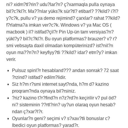
ni? xidm?tl?rin? udu?lar?n? ç?xarmaqla pulla oynaya
bil?c?kl?r. Ma??nlar yüks?k sür?tl? etibarl? ??kild? i?l?
y?c?k, pullu v? ya demo rejimind? çarxlar? rahat ??kild?
f?rlatma?a imkan ver?c?k. Windows v? ya Mac OS (
macbook ) il? istifad?çil?r Pin Up-ün tam versiyas?n?
yükl?y? bil?c?kl?r. Bu oyun platformas? brauzer? v? r?
smi vebsayta daxil olmadan kompüterinizd? ist?nil?n
oyun ma??n?n? keyfiyy?tli ??kild? idar? etm?y? imkan
verir.
Pulsuz spinl?r hesabland??? andan sonrak? 72 saat
?rzind? istifad? edilm?lidir.
Siz h?m r?smi internet sayt?nda, h?m d? kazino
proqram?nda oynaya bil?rsiniz.
?riz? kazino t?r?find?n n?z?rd?n keçirilir v? pul öd?
ni? sisteminin ??rtl?rin? uy?un olaraq oyun hesab?
ndan ç?xar?l?r.
Oyunlar?n geni? seçimi v? s?xav?tli bonuslar c?
lbedici oyun platformas? yarad?r.