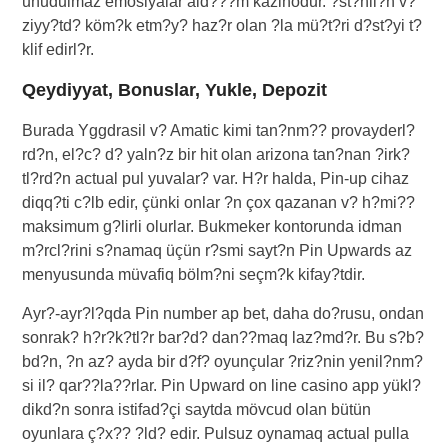
unudulmaz emosiyalar ald???m kazinodur. ?st?nil?n v?
ziyy?td? köm?k etm?y? haz?r olan ?la mü?t?ri d?st?yi t?
klif edirl?r.
Qeydiyyat, Bonuslar, Yukle, Depozit
Burada Yggdrasil v? Amatic kimi tan?nm?? provayderl?
rd?n, el?c? d? yaln?z bir hit olan arizona tan?nan ?irk?
tl?rd?n actual pul yuvalar? var. H?r halda, Pin-up cihaz
diqq?ti c?lb edir, çünki onlar ?n çox qazanan v? h?mi??
maksimum g?lirli olurlar. Bukmeker kontorunda idman
m?rcl?rini s?namaq üçün r?smi sayt?n Pin Upwards az
menyusunda müvafiq bölm?ni seçm?k kifay?tdir.
Ayr?-ayr?l?qda Pin number ap bet, daha do?rusu, ondan
sonrak? h?r?k?tl?r bar?d? dan??maq laz?md?r. Bu s?b?
bd?n, ?n az? ayda bir d?f? oyunçular ?riz?nin yenil?nm?
si il? qar??la??rlar. Pin Upward on line casino app yükl?
dikd?n sonra istifad?çi saytda mövcud olan bütün
oyunlara ç?x?? ?ld? edir. Pulsuz oynamaq actual pulla