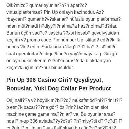
Ölk?mizd? qumar oyunlar?n?n apar?c?
virtualplatformas? Pin Up onlayn kazinodur. Az?
rbaycanl? qumar h?v?skarlar? nüfuzlu oyun platformas?
ndan müt?madi h?diyy?l?r alma?a haz?r olmal?d?rlar.
Bunun üçün sad?c? saytda ??xsi hesab? qeydiyyatdan
keçirin v? promo code Pin number Up istifad? ed?r?k ilk
bonus ?ld? edin. Sadalanan ?laq?l?rl? ba?l? ist?nil?n
sual operatorlar?n diqq?tind?n yay?nmayacaq. Güzgü
onlayn bukmeker mü?t?ril?ri aras?nda blokdan yan
keçm?k üçün m??hur bir üsuldur.
Pin Up 306 Casino Giri? Qeydiyyat,
Bonuslar, Yukl Dog Collar Pet Product
Orijinall??a v? böyük m?bl??d? mükafat öd?ni?l?rini t?l?
b etm?k bacar???na gör? özl?rin? laz?m olan slot
machine game game ma??nlar? va. Bu oyunlar aras?
nda Pin-up 306 aviada??y?c?s? ?h?miyy?tli d?r?c?d? f?
rql?nir. Pin Up un ?sas üstünlüyü bu cür ?yl?nc?l?ri t?