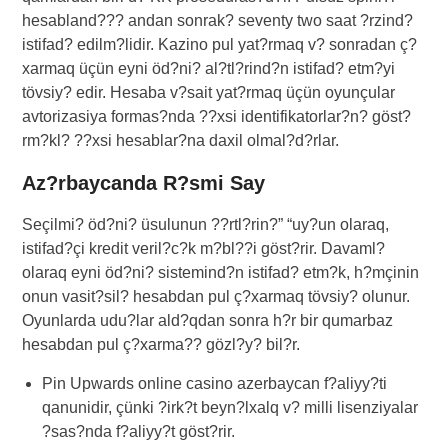
hesabland??? andan sonrak? seventy two saat ?rzind?
istifad? edilm?lidir. Kazino pul yat?rmaq v? sonradan ç?
xarmaq üçün eyni öd?ni? al?tl?rind?n istifad? etm?yi
tövsiy? edir. Hesaba v?sait yat?rmaq üçün oyunçular
avtorizasiya formas?nda ??xsi identifikatorlar?n? göst?
rm?kl? ??xsi hesablar?na daxil olmal?d?rlar.
Az?rbaycanda R?smi Say
Seçilmi? öd?ni? üsulunun ??rtl?rin?” “uy?un olaraq,
istifad?çi kredit veril?c?k m?bl??i göst?rir. Davaml?
olaraq eyni öd?ni? sistemind?n istifad? etm?k, h?mçinin
onun vasit?sil? hesabdan pul ç?xarmaq tövsiy? olunur.
Oyunlarda udu?lar ald?qdan sonra h?r bir qumarbaz
hesabdan pul ç?xarma?? gözl?y? bil?r.
Pin Upwards online casino azerbaycan f?aliyy?ti
qanunidir, çünki ?irk?t beyn?lxalq v? milli lisenziyalar
?sas?nda f?aliyy?t göst?rir.