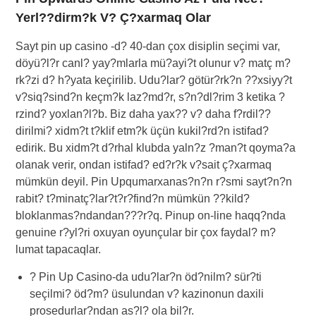
Yerl??dirm?k V? Ç?xarmaq Olar
Sayt pin up casino -d? 40-dan çox disiplin seçimi var,
döyü?l?r canl? yay?mlarla mü?ayi?t olunur v? matç m?
rk?zi d? h?yata keçirilib. Udu?lar? götür?rk?n ??xsiyy?t
v?siq?sind?n keçm?k laz?md?r, s?n?dl?rim 3 ketika ?
rzind? yoxlan?l?b. Biz daha yax?? v? daha f?rdil??
dirilmi? xidm?t t?klif etm?k üçün kukil?rd?n istifad?
edirik. Bu xidm?t d?rhal klubda yaln?z ?man?t qoyma?a
olanak verir, ondan istifad? ed?r?k v?sait ç?xarmaq
mümkün deyil. Pin Upqumarxanas?n?n r?smi sayt?n?n
rabit? t?minatç?lar?t?r?find?n mümkün ??kild?
bloklanmas?ndandan???r?q. Pinup on-line haqq?nda
genuine r?yl?ri oxuyan oyunçular bir çox faydal? m?
lumat tapacaqlar.
? Pin Up Casino-da udu?lar?n öd?nilm? sür?ti
seçilmi? öd?m? üsulundan v? kazinonun daxili
prosedurlar?ndan as?l? ola bil?r.