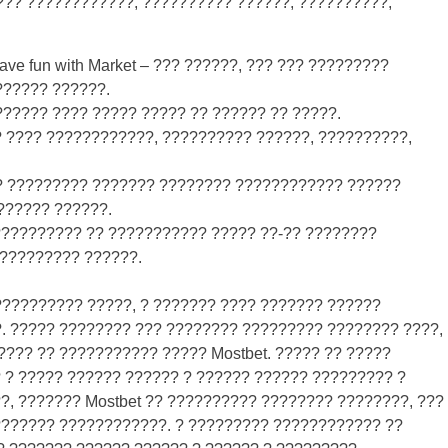
??? ????????????, ?????????? ??????, ??????????,
ave fun with Market – ??? ??????, ??? ??? ?????????
?????? ??????.
?????? ???? ????? ????? ?? ?????? ?? ?????.
? ???? ????????????, ?????????? ??????, ??????????,
? ????????? ??????? ???????? ???????????? ??????
 ?????? ??????.
??????????? ?? ??????????? ????? ??-?? ????????
????????? ??????.
?????????? ?????, ? ??????? ???? ??????? ??????
 ????? ???????? ??? ???????? ????????? ???????? ????,
??? ?? ??????????? ????? Mostbet. ????? ?? ?????
 ? ????? ?????? ?????? ? ?????? ?????? ????????? ?
?, ??????? Mostbet ?? ?????????? ???????? ????????, ???
??????? ????????????. ? ????????? ???????????? ??