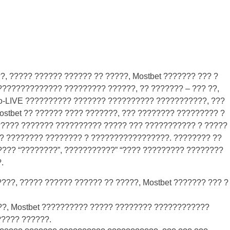
, ????? ?????? ?????? ?? ?????, Mostbet ??????? ??? ?
?????????????? ????????? ??????, ?? ??????? – ??? ??,
ino-LIVE ?????????? ??????? ?????????? ???????????, ???
ostbet ?? ?????? ???? ???????, ??? ???????? ????????? ?
???? ??????? ?????????? ????? ??? ??????????? ? ?????
?? ???????? ???????? ? ?????????????????. ???????? ??
???? “????????”, ???????????” “???? ????????? ????????
.
??, ????? ?????? ?????? ?? ?????, Mostbet ??????? ??? ?
??, Mostbet ?????????? ????? ???????? ????????????
????? ??????.