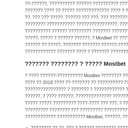
??-??????, ?????????? ?????? ?????????? ????
??????? ???? ?? ????? ????????????? ???? ? 
??, ??? ??? ?????. ?????? ??? ???, ??? ??????
???????? ??????????? ????????????????, ????
?????????? ?????? ????????? ??????? ???????
?????, ????? ? ?????? ??????. ? Mostbet ?? ??
?????? ?? ?????. ??????? ??????? ??????-????
???????????? ??????? ???? ? ??????? ???????
??????? ???????? ? ????? Mostbet
? ???? ??????-?????????? Mostbet ???????? ??
???? ?? 2018 ???? ?? ??????? ?? ?????????? ?
???????????????? ? ??????? ? ???????????? ?
??????, ? ???? ??????, ?????????????? ??????
????? ????? ????????? ????-???? ??? ???. ? ?
????????? ???????? ??? ????????? ??????????
???????????? ??????????? Mostbet, ??????, ?
???????? ?? ??, ??? ? ?????? ???????? ????