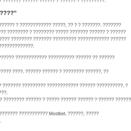
 ??????? ?????? ?????? ? ?????? ? ?????????.
?????”
????? ? ???????????? ?????, ?? ? ? ???????. ???????
??? ???????? ? ???????? ????? ??????? ?????? ? ??????
???? ???????? ??????? ????????? ???????????? ??????
?????????????.
?????? ???????????? ?????????? ?????? ?? ??????
???? ????, ?????? ?????? ? ???????? ??????, ??
 ??????? ????????? ???????????? ?????? ??????????, ?
???.
? ???????? ?????? ? ????? ?????? ?????? ? ?????? ??????
??????? ??????????? Mostbet, ??????, ?????
.