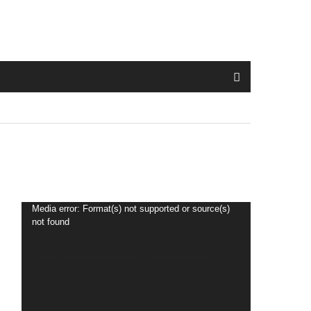
Tocador
Media error: Format(s) not supported or source(s)
not found
de
vídeo
Fazer download do arquivo: https://sintesdf.com.br/wp-
content/uploads/2026/08/WhatsApp-Video-2026-08-06-at-
15.53.49.mp4?_=1