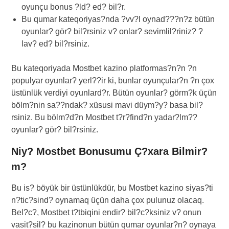
oyunçu bonus ?ld? ed? bil?r.
Bu qumar kateqoriyas?nda ?vv?l oynad???n?z bütün
oyunlar? gör? bil?rsiniz v? onlar? sevimlil?riniz? ?
lav? ed? bil?rsiniz.
Bu kateqoriyada Mostbet kazino platformas?n?n ?n
populyar oyunlar? yerl??ir ki, bunlar oyunçular?n ?n çox
üstünlük verdiyi oyunlard?r. Bütün oyunlar? görm?k üçün
bölm?nin sa??ndak? xüsusi mavi düym?y? basa bil?
rsiniz. Bu bölm?d?n Mostbet t?r?find?n yadar?lm??
oyunlar? gör? bil?rsiniz.
Niy? Mostbet Bonusumu Ç?xara Bilmir?
m?
Bu is? böyük bir üstünlükdür, bu Mostbet kazino siyas?ti
n?tic?sind? oynamaq üçün daha çox pulunuz olacaq.
Bel?c?, Mostbet t?tbiqini endir? bil?c?ksiniz v? onun
vasit?sil? bu kazinonun bütün qumar oyunlar?n? oynaya