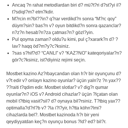
Ancaq ?n rahat metodlardan biri d? mü?t?ri d?st?yi il?
t?sdiql?m? etm?kdir.
M?rcin m?bl??in? q?rar verdikd?n sonra “M?rc qoy”
düym?sin? bas?n v? oyun bitdikd?n sonra qazanclar?
n?z?n hesab?n?za çatmas?n? gözl?yin.
Pul qoyma zaman? oldu?u kimi, pul ç?xarark?n d? ?
lav? haqq öd?m?y?c?ksiniz.
?sas s?hif?d? “CANLI” v? “KAZ?NO” kateqoriyalar?n?
gör?c?ksiniz, ist?diyiniz rejimi seçin.
Mostbet kazino Az?rbaycandan olan h?r bir oyunçunu d?
v?t edir v? onlayn kazino oyunlar? üçün yaln?z ?n yax??
??raiti t?qdim edir. Mostbet slotlar? v? dig?r qumar
oyunlar?n? iOS v? Android cihazlar? üçün ?lçatan olan
mobil t?tbiq vasit?sil? d? oynaya bil?rsiniz. T?tbiq yax??
optimalla?d?rl?b v? ?la i?l?yir, h?tta köhn?lmi?
cihazlarda bel?. Mostbet kazinoda h?r bir yeni
qeydiyyatdan keç?n oyunçu bonus ?ld? ed? bil?r.