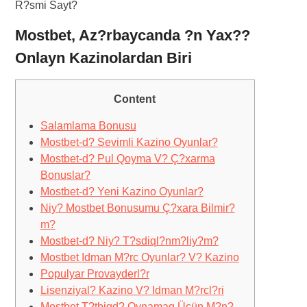
R?smi Sayt?
Mostbet, Az?rbaycanda ?n Yax??
Onlayn Kazinolardan Biri
Content
Salamlama Bonusu
Mostbet-d? Sevimli Kazino Oyunlar?
Mostbet-d? Pul Qoyma V? Ç?xarma
Bonuslar?
Mostbet-d? Yeni Kazino Oyunlar?
Niy? Mostbet Bonusumu Ç?xara Bilmir?
m?
Mostbet-d? Niy? T?sdiql?nm?liy?m?
Mostbet Idman M?rc Oyunlar? V? Kazino
Populyar Provayderl?r
Lisenziyal? Kazino V? Idman M?rcl?ri
Mostbet T?tbiqd? Oynamaq Üçün M?n?