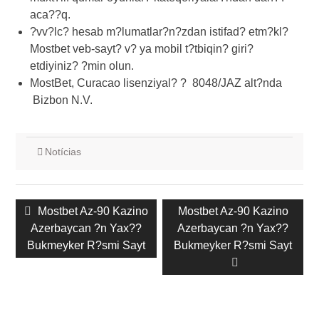
aca??q.
?vv?lc? hesab m?lumatlar?n?zdan istifad? etm?kl?
Mostbet veb-sayt? v? ya mobil t?tbiqin? giri?
etdiyiniz? ?min olun.
MostBet, Curacao lisenziyal? ? 8048/JAZ alt?nda
Bizbon N.V.
Notícias
Navegação
Previous
Next
Mostbet Az-90 Kazino
Mostbet Az-90 Kazino
de
post:
post:
Azerbaycan ?n Yax??
Azerbaycan ?n Yax??
Post
Bukmeyker R?smi Sayt
Bukmeyker R?smi Sayt