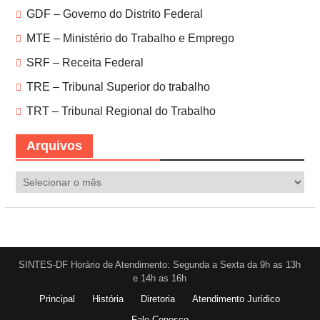
GDF – Governo do Distrito Federal
MTE – Ministério do Trabalho e Emprego
SRF – Receita Federal
TRE – Tribunal Superior do trabalho
TRT – Tribunal Regional do Trabalho
Arquivos
Arquivos
SINTES-DF Horário de Atendimento: Segunda a Sexta da 9h as 13h
e 14h as 16h
Principal
História
Diretoria
Atendimento Jurídico
Fale Conosco