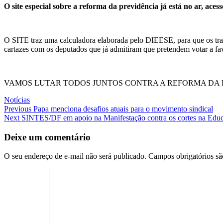
O site especial sobre a reforma da previdência já está no ar, aces
O SITE traz uma calculadora elaborada pelo DIEESE, para que os trab
cartazes com os deputados que já admitiram que pretendem votar a f
VAMOS LUTAR TODOS JUNTOS CONTRA A REFORMA DA P
Notícias
Navegação
Previous
Previous
Papa menciona desafios atuais para o movimento sindical
Next
post:
Next
SINTES/DF em apoio na Manifestação contra os cortes na Edu
de
post:
Post
Deixe um comentário
O seu endereço de e-mail não será publicado.
Campos obrigatórios s