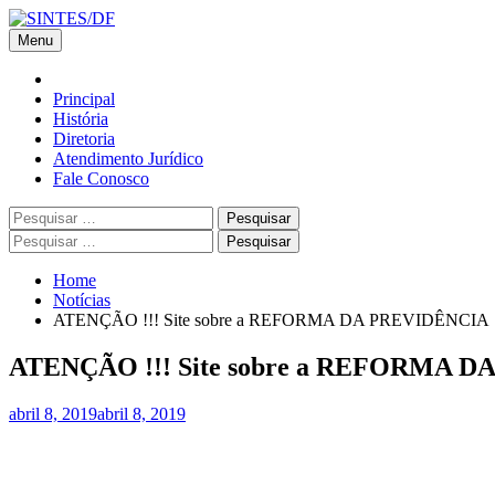
Skip
to
Menu
content
Home
Principal
História
Diretoria
Atendimento Jurídico
Fale Conosco
Pesquisar
por:
Pesquisar
por:
Home
Notícias
ATENÇÃO !!! Site sobre a REFORMA DA PREVIDÊNCIA
ATENÇÃO !!! Site sobre a REFORMA 
abril 8, 2019
abril 8, 2019