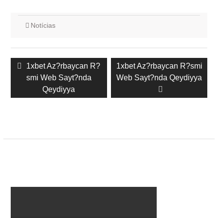
Notícias
Navegação
Previous
Next
1xbet Az?rbaycan R?
1xbet Az?rbaycan R?smi
de
post:
post:
smi Web Sayt?nda
Web Sayt?nda Qeydiyya
Post
Qeydiyya