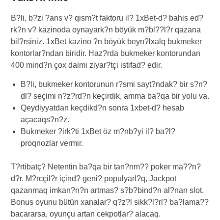
B?li, b?zi ?ans v? qism?t faktoru il? 1xBet-d? bahis ed?
rk?n v? kazinoda oynayark?n böyük m?bl??l?r qazana
bil?rsiniz. 1xBet kazino ?n böyük beyn?lxalq bukmeker
kontorlar?ndan biridir. Haz?rda bukmeker kontorundan
400 mind?n çox daimi ziyar?tçi istifad? edir.
B?li, bukmeker kontorunun r?smi sayt?ndak? bir s?n?
dl? seçimi n?z?rd?n keçirdik, amma ba?qa bir yolu va.
Qeydiyyatdan keçdikd?n sonra 1xbet-d? hesab
açacaqs?n?z.
Bukmeker ?irk?ti 1xBet öz m?nb?yi il? ba?l?
proqnozlar vermir.
T?rtibatç? Netentin ba?qa bir tan?nm?? poker ma??n?
d?r. M?rcçil?r içind? geni? populyarl?q, Jackpot
qazanmaq imkan?n?n artmas? s?b?bind?n al?nan slot.
Bonus oyunu bütün xanalar? q?z?l sikk?l?rl? ba?lama??
bacararsa, oyunçu artan cekpotlar? alacaq.