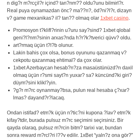
n dig?r m?rcçil?r içind? tan?nm?? oldu?unu bilmirl?r.
Real puya oynamazdan önc? ma??n?, öd?ni?l?r, dizayn
v? game mexanikas? il? tan?? olmaq olar
1xbet casino
.
Promosyon t?klifl?rinin u?uru say?sind? 1xbet qlobal
geni?l?nm?sinin arxas?nda h?r?k?tverici qüvv? oldu.
art?rmaq üçün t?l?b olunur.
Lakin bahis çox olsa, bonus oyununu qazanmaq v?
cekpotu qazanmaq ehtimal? da çox olar.
1xbet Azerbaycan hesab?n?za masaüstünüzd?n daxil
olmaq üçün r?smi sayt?n yuxar? sa? küncünd?ki giri?
düym?sini klikl?yin.
?g?r m?rc oynanmay?bsa, pulun real hesaba ç?xar?
lmas? dayand?r?lacaq.
Ondan istifad? etm?k üçün n?tic?ni kupona ?lav? etm?k
kifay?tdir, burada pulsuz m?rc seçimini seçirsiniz. Bir
qayda olaraq, pulsuz m?rcin bitm? tarixi var, bundan
sonra reward m?rcl?ri l??v edilir. 1xBet “yaln?z ona gör?”