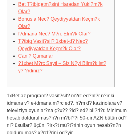
Bet T?tbiqetm?sini Haradan Yükl?m?k
Olar?
Bonusla Nec? Qeydiyyatdan Keçm?k
Olar?
I?dmana Nec? M?rc Etm?k Olar?
T?tbiq Vasit?sil? 1xbet-d? Nec?
Qeydiyyatdan Keçm?k Olar?
Canl? Qumarlar
?1xbet M?rc Sayti – Siz N?yi Bilm?k Ist?
y?r?rdiniz?
1xBet az proqram? vasit?sil? m?rc ed?nl?r n?inki
idmana v? e-idmana m?rc ed?, h?m d? kazinolara v?
televiziya oyunlar?na ç?x?? ?ld? ed? bil?rl?r. Minimum
hesab doldurulmas?n?n m?bl??i 50-dir AZN bütün öd?
ni? üsullar? üçün. ?irk?t mü?t?rinin oyun hesab?n?n
doldurulmas? x?rcl?rini öd?yir.