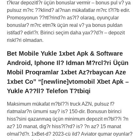
t?krar depozitl?r üçün bonuslar vermir – bonus pul v? ya
pulsuz m?rc ??klind? al?nan mükafatlar m?rc t?l?b edir.
Promosyonun ??rtl?rind?n as?l? olaraq, oyunçular
bonuslar? m?rc etm?k üçün real v? ya bonus puldan
istifad? edirl?r. Birinci seçim daha yax??d?r – depozit
riskl?ri olmadan.
Bet Mobile Yukle 1xbet Apk & Software
Android, Iphone Il? Idman M?rcl?ri Üçün
Mobil Proqramlar 1xbet Az?rbaycan Aze
1xbet Co” “[newline]vtomobil Xbet Apk –
Yukle A??ll? Telefon T?tbiqi
Maksimum mükafat m?bl??i truck AZN, pulsuz f?
rlatmalar?n ümumi say? is? 150-dir. Bonusun birinci
hiss?sini qazanmaq üçün minimum depozit m?bl??i ?n
az? 10 manat, dig?r hiss?l?rd? is? ?n az? 15 manat
olmal?d?r. 1xBet-d? 2023-cü ild? Aviator qumar oyunlar?