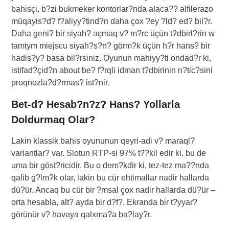
bahisçi, b?zi bukmeker kontorlar?nda alaca?? alfilerazo
müqayis?d? f?aliyy?tind?n daha çox ?ey ?ld? ed? bil?r.
Daha geni? bir siyah? açmaq v? m?rc üçün t?dbirl?rin w
tamtym miejscu siyah?s?n? görm?k üçün h?r hans? bir
hadis?y? basa bil?rsiniz. Oyunun mahiyy?ti ondad?r ki,
istifad?çid?n about be? f?rqli idman t?dbirinin n?tic?sini
proqnozla?d?rmas? ist?nir.
Bet-d? Hesab?n?z? Hans? Yollarla
Doldurmaq Olar?
Lakin klassik bahis oyununun qeyri-adi v? maraql?
variantlar? var. Slotun RTP-si 97% t??kil edir ki, bu de
uma bir göst?ricidir. Bu o dem?kdir ki, tez-tez ma??nda
qalib g?lm?k olar, lakin bu cür ehtimallar nadir hallarda
dü?ür. Ancaq bu cür bir ?msal çox nadir hallarda dü?ür –
orta hesabla, alt? ayda bir d?f?. Ekranda bir t?yyar?
görünür v? havaya qalxma?a ba?lay?r.