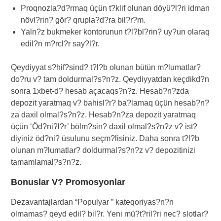
Proqnozla?d?rmaq üçün t?klif olunan döyü?l?ri idman
növl?rin? gör? qrupla?d?ra bil?r?m.
Yaln?z bukmeker kontorunun t?l?bl?rin? uy?un olaraq
edil?n m?rcl?r say?l?r.
Qeydiyyat s?hif?sind? t?l?b olunan bütün m?lumatlar?
do?ru v? tam doldurmal?s?n?z. Qeydiyyatdan keçdikd?n
sonra 1xbet-d? hesab açacaqs?n?z. Hesab?n?zda
depozit yaratmaq v? bahisl?r? ba?lamaq üçün hesab?n?
za daxil olmal?s?n?z. Hesab?n?za depozit yaratmaq
üçün ‘Öd?ni?l?r’ bölm?sin? daxil olmal?s?n?z v? ist?
diyiniz öd?ni? üsulunu seçm?lisiniz. Daha sonra t?l?b
olunan m?lumatlar? doldurmal?s?n?z v? depozitinizi
tamamlamal?s?n?z.
Bonuslar V? Promosyonlar
Dezavantajlardan “Populyar ” kateqoriyas?n?n
olmamas? qeyd edil? bil?r. Yeni mü?t?ril?ri nec? slotlar?