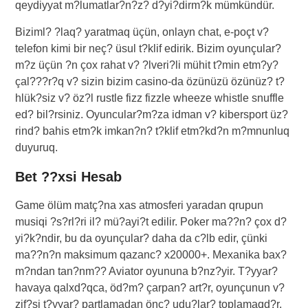
qeydiyyat m?lumatlar?n?z? d?yi?dirm?k mümkündür.
Biziml? ?laq? yaratmaq üçün, onlayn chat, e-poçt v?
telefon kimi bir neç? üsul t?klif edirik. Bizim oyunçular?
m?z üçün ?n çox rahat v? ?lveri?li mühit t?min etm?y?
çal???r?q v? sizin bizim casino-da özünüzü özünüz? t?
hlük?siz v? öz?l rustle fizz fizzle wheeze whistle snuffle
ed? bil?rsiniz. Oyuncular?m?za idman v? kibersport üz?
rind? bahis etm?k imkan?n? t?klif etm?kd?n m?mnunluq
duyuruq.
Bet ??xsi Hesab
Game ölüm matç?na xas atmosferi yaradan qrupun
musiqi ?s?rl?ri il? mü?ayi?t edilir. Poker ma??n? çox d?
yi?k?ndir, bu da oyunçular? daha da c?lb edir, çünki
ma??n?n maksimum qazanc? x20000+. Mexanika bax?
m?ndan tan?nm?? Aviator oyununa b?nz?yir. T?yyar?
havaya qalxd?qca, öd?m? çarpan? art?r, oyunçunun v?
zif?si t?yyar? partlamadan önc? udu?lar? toplamaqd?r.