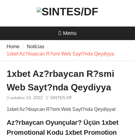
Skip
to
content
Menu
Home
Notícias
1xbet Az?rbaycan R?smi Web Sayt?nda Qeydiyya
1xbet Az?rbaycan R?smi
Web Sayt?nda Qeydiyya
outubro 13, 2022
SINTES-DF
1xbet Az?rbaycan R?smi Web Sayt?nda Qeydiyyat
Az?rbaycan Oyunçular? Üçün 1xbet
Promotional Kodu 1xbet Promotion