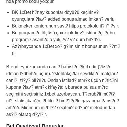
nda promo kodu yoxdur.
BK 1xBet h?r ay kuponlar döyü?ü keçirir v?
oyunçulara ?lav? added bonus almaq imkan? verir.
Bukmeker kontorunun sayt? https protokolu il? i?l?yir.
Bu proqram?n ölçüsü çox kiçikdir v? istifad?çil?r bu
proqram? asanl?qla yükl?y? v? qura bil?rl?r.
Az?rbaycanda 1xBet xo? g?lmisiniz bonusunun ??rtl?
ri.
Brend eyni zamanda canl? bahisl?r t?klif edir (?ks?r
idman t?dbirl?ri üçün). ?stehlakç?lar sevdikl?ri matçlar?
canl? izl?y? bil?rl?r. Ondan istifad? etm?k üçün n?tic?ni
kupona ?lav? etm?k kifay?tdir, burada pulsuz m?rc
seçimini seçirsiniz 1xbet azerbaycan. T?crüb?li mü?t?
ril?r statistikan?n t?hlili il? birl???r?k, qazanma ?ans?n?
art?r?r. Minimum m?bl?? seçilmi? öd?ni? metodundan
as?l? olaraq d?yi?ir.
Bet Qeydiyyat Bonuslar