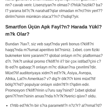
rin? cavab verir. Lisenziyan?n olmas? t?hlük?sizlikl? ba?
l? yarana bil?c?k narahatl?qlar olmadan m?rcl?rin yerl??
dirilm?sinin mümkün olaca??n? t?sdiql?yir.
Smartfon Üçün Apk Fayl?n? Harada Yükl?
m?k Olar?
Bundan ?lav?, siz veb sayt?nda yerli bonus t?klifl?ri
haqq?nda m?lumat aperitivo bil?rsiniz. 1xbet. com fiziki
bukmeker kimi yaranm?? qlobal onlayn m?rc platformas?
d?r. ?irk?t unikal promo t?klifl?ri il? bir çox istifad?çini c?
lb ed?n qabaqc?l onlayn m?rc dükan?na çevrilmi?dir.
Müxt?lif auditoriyaya xidm?t ed?r?k, Asiya, Avropa,
Afrika, Lat?n Amerikas? v? dig?r ölk?l?r kimi müxt?lif
bölg?l?rd? populyar onlayn xidm?tl?r t?qdim edir.
Promosyon t?klifl?rinin u?uru say?sind? 1xbet qlobal
geni?l?nm?sinin arxas?nda h?r?k?tverici qüvv? oldu.
t?rtib ed?rk?n bir s?ra parametrl?r n?z?r? al?nmal?d?