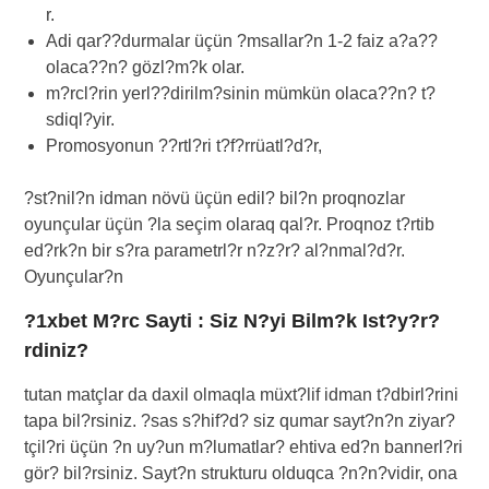
r.
Adi qar??durmalar üçün ?msallar?n 1-2 faiz a?a??
olaca??n? gözl?m?k olar.
m?rcl?rin yerl??dirilm?sinin mümkün olaca??n? t?
sdiql?yir.
Promosyonun ??rtl?ri t?f?rrüatl?d?r,
?st?nil?n idman növü üçün edil? bil?n proqnozlar
oyunçular üçün ?la seçim olaraq qal?r. Proqnoz t?rtib
ed?rk?n bir s?ra parametrl?r n?z?r? al?nmal?d?r.
Oyunçular?n
?1xbet M?rc Sayti : Siz N?yi Bilm?k Ist?y?r?
rdiniz?
tutan matçlar da daxil olmaqla müxt?lif idman t?dbirl?rini
tapa bil?rsiniz. ?sas s?hif?d? siz qumar sayt?n?n ziyar?
tçil?ri üçün ?n uy?un m?lumatlar? ehtiva ed?n bannerl?ri
gör? bil?rsiniz. Sayt?n strukturu olduqca ?n?n?vidir, ona