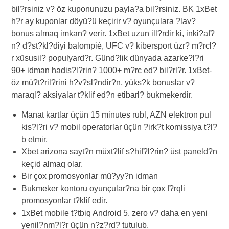
bil?rsiniz v? öz kuponunuzu payla?a bil?rsiniz. BK 1xBet
h?r ay kuponlar döyü?ü keçirir v? oyunçulara ?lav?
bonus almaq imkan? verir. 1xBet uzun ill?rdir ki, inki?af?
n? d?st?kl?diyi balompié, UFC v? kibersport üzr? m?rcl?
r xüsusil? populyard?r. Günd?lik dünyada azarke?l?ri
90+ idman hadis?l?rin? 1000+ m?rc ed? bil?rl?r. 1xBet-
öz mü?t?ril?rini h?v?sl?ndir?n, yüks?k bonuslar v?
maraql? aksiyalar t?klif ed?n etibarl? bukmekerdir.
Manat kartlar üçün 15 minutes rubl, AZN elektron pul
kis?l?ri v? mobil operatorlar üçün ?irk?t komissiya t?l?
b etmir.
Xbet arizona sayt?n müxt?lif s?hif?l?rin? üst paneld?n
keçid almaq olar.
Bir çox promosyonlar mü?yy?n idman
Bukmeker kontoru oyunçular?na bir çox f?rqli
promosyonlar t?klif edir.
1xBet mobile t?tbiq Android 5. zero v? daha en yeni
yenil?nm?l?r üçün n?z?rd? tutulub.