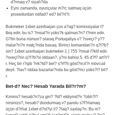
d?rmaq v? siyah?da
Eyni zamanda, oyunçular m?rc satmaq üçün
prosedurdan istifad? ed? bil?rl?r.
Bukmeker 1xbet azerbaijan çox a?ag? komissiyalar t?
tbiq edir, bu is? ?msal?n yüks?k qalmas?n? t?min edir.
G?lin buna nümun? olaraq Portuqaliya v? ?sveçr? y??
malar?n?n matç?nda baxaq. Birinci komandan?n q?l?b?
sin? 1xbet azerbaijan bukmeker 1 ) 755 ?msal t?klif edir.
?sveçl?rin q?l?b?si iddaan?, y?ni bahisi 5. 45 d?f? art?r?
r. Heç bir r?qib ?irk?td? bel? s?rf?li göst?ricil?r mövcud
deyil. ?lav? iddaa bazarlar?nda bu göst?rici yüks?l? bil?
r.
Bet-d? Nec? Hesab Yarada Bil?r?m?
Kimins? hesab?n?za giri? ?ld? etdiyind?n ?übh?l?
nirsinizs?, hesab? dondurmaq v? parolu s?f?rlamaq
üçün d?rhal 1xbet d?st?yi il? ?laq? saxlay?n. Bu m?