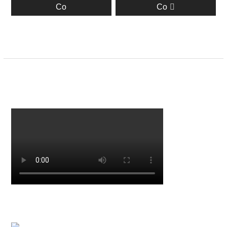
Co
Co