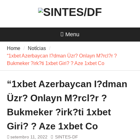
Skip
to
content
Menu
Home
Notícias
“1xbet Azerbaycan I?dman Üzr? Onlayn M?rcl?r ?
Bukmeker ?irk?ti 1xbet Giri? ? Aze 1xbet Co
“1xbet Azerbaycan I?dman
Üzr? Onlayn M?rcl?r ?
Bukmeker ?irk?ti 1xbet
Giri? ? Aze 1xbet Co
setembro 11, 2022
SINTES-DF