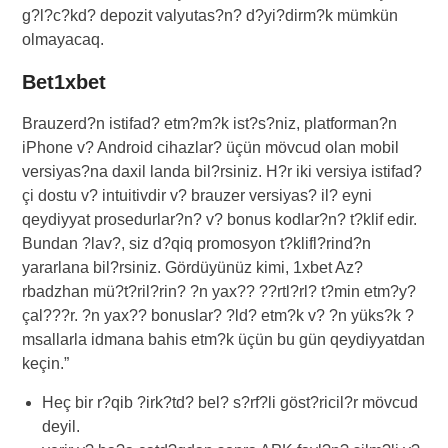
g?l?c?kd? depozit valyutas?n? d?yi?dirm?k mümkün
olmayacaq.
Bet1xbet
Brauzerd?n istifad? etm?m?k ist?s?niz, platforman?n
iPhone v? Android cihazlar? üçün mövcud olan mobil
versiyas?na daxil landa bil?rsiniz. H?r iki versiya istifad?
çi dostu v? intuitivdir v? brauzer versiyas? il? eyni
qeydiyyat prosedurlar?n? v? bonus kodlar?n? t?klif edir.
Bundan ?lav?, siz d?qiq promosyon t?klifl?rind?n
yararlana bil?rsiniz. Gördüyünüz kimi, 1xbet Az?
rbadzhan mü?t?ril?rin? ?n yax?? ??rtl?rl? t?min etm?y?
çal???r. ?n yax?? bonuslar? ?ld? etm?k v? ?n yüks?k ?
msallarla idmana bahis etm?k üçün bu gün qeydiyyatdan
keçin.”
Heç bir r?qib ?irk?td? bel? s?rf?li göst?ricil?r mövcud
deyil.